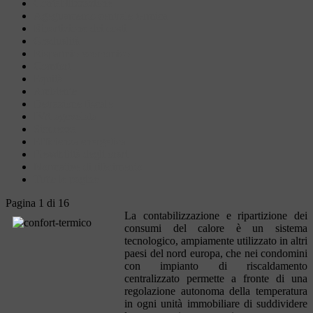
Contabilizzazione
Ageguamento centrale termica
Ripartizione dei costi
Gradualità
Risparmio economico
Comfort
Equità
Ambiente
Detrazione fiscale
IVA agevolata
Sicurezza
Efficienza energetica
Flessibilità degli orari
Normative di riferimento
Tutte le pagine
Pagina 1 di 16
La contabilizzazione e ripartizione dei
consumi del calore è un sistema
tecnologico, ampiamente utilizzato in altri
paesi del nord europa, che nei condomini
con impianto di riscaldamento
centralizzato permette a fronte di una
regolazione autonoma della temperatura
in ogni unità immobiliare di suddividere