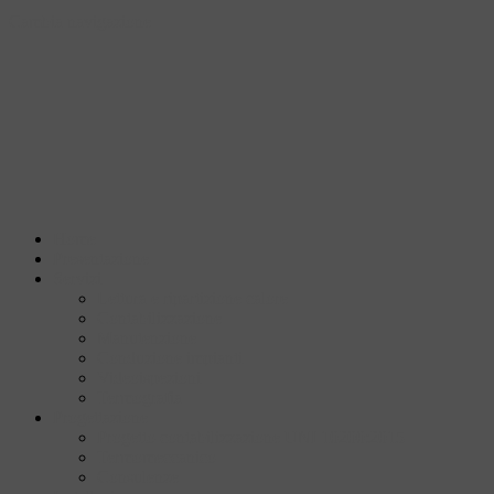
Cambia navigazione
Home
Presentazione
Servizi
Lettura e ripartizione calore
Contabilizzazione
Manutenzione
Conduzione impianti
Videoispezioni
Termografia
Progettazione
Progetto contabilizzazione UNI 10200:2015
Termomeccanico
Consulenze