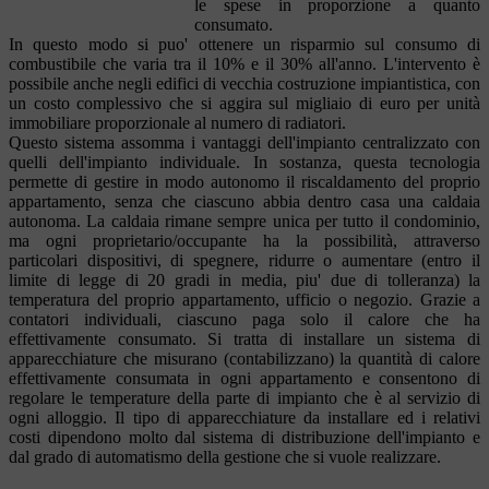
le spese in proporzione a quanto
consumato.
In questo modo si puo' ottenere un risparmio sul consumo di
combustibile che varia tra il 10% e il 30% all'anno. L'intervento è
possibile anche negli edifici di vecchia costruzione impiantistica, con
un costo complessivo che si aggira sul migliaio di euro per unità
immobiliare proporzionale al numero di radiatori.
Questo sistema assomma i vantaggi dell'impianto centralizzato con
quelli dell'impianto individuale. In sostanza, questa tecnologia
permette di gestire in modo autonomo il riscaldamento del proprio
appartamento, senza che ciascuno abbia dentro casa una caldaia
autonoma. La caldaia rimane sempre unica per tutto il condominio,
ma ogni proprietario/occupante ha la possibilità, attraverso
particolari dispositivi, di spegnere, ridurre o aumentare (entro il
limite di legge di 20 gradi in media, piu' due di tolleranza) la
temperatura del proprio appartamento, ufficio o negozio. Grazie a
contatori individuali, ciascuno paga solo il calore che ha
effettivamente consumato. Si tratta di installare un sistema di
apparecchiature che misurano (contabilizzano) la quantità di calore
effettivamente consumata in ogni appartamento e consentono di
regolare le temperature della parte di impianto che è al servizio di
ogni alloggio. Il tipo di apparecchiature da installare ed i relativi
costi dipendono molto dal sistema di distribuzione dell'impianto e
dal grado di automatismo della gestione che si vuole realizzare.