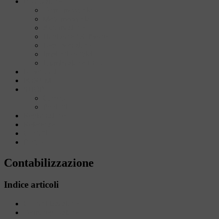
Installazione
Termomeccanico
Metalmeccanico
Automazione
Hardware / Software
Depolverazione
Impianti elettrici
Illuminazione LED
Download
FORUM
SHOP
Carrello
Prodotti
Registrazione
Referenze
Contatti
Portale
Contabilizzazione
Indice articoli
Contabilizzazione
Termoregolazione