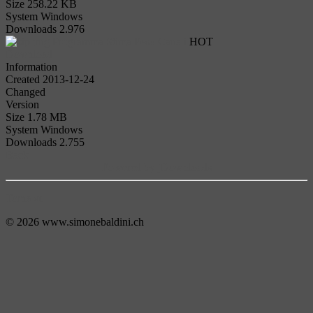
Size
258.22 KB
System
Windows
Downloads
2.976
Programma Stima Peso Canali
HOT
Download
Information
Created
2013-12-24
Changed
Version
Size
1.78 MB
System
Windows
Downloads
2.755
Back
Powered by jDownloads
Torna su
© 2026 www.simonebaldini.ch