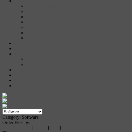
Installazione
Termomeccanico
Metalmeccanico
Automazione
Hardware / Software
Depolverazione
Impianti elettrici
Illuminazione LED
Download
FORUM
SHOP
Carrello
Prodotti
Registrazione
Referenze
Contatti
Portale
Overview
Search
Up
Category: Software
Order Files by:
Default
|
Name
|
Author
|
Date
|
Hits