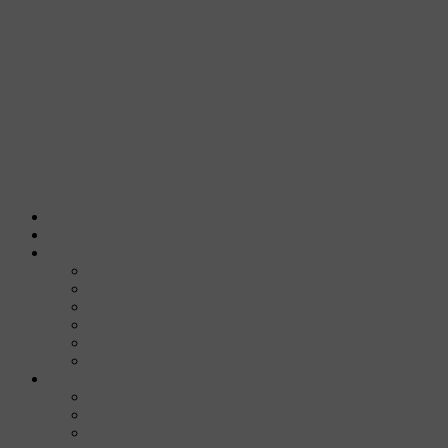
Cambia navigazione
Home
Presentazione
Servizi
Lettura e ripartizione calore
Contabilizzazione
Manutenzione
Conduzione impianti
Videoispezioni
Termografia
Progettazione
Progetto contabilizzazione UNI 10200:2015
Termomeccanico
Consulenze